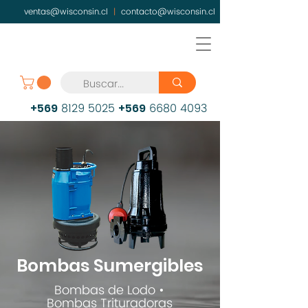
ventas@wisconsin.cl
|
contacto@wisconsin.cl
8129 5025
6680 4093
+569
+569
Bombas Sumergibles
Bombas de Lodo •
Bombas Trituradoras