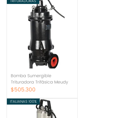
TRITURADORAS
Bomba Sumergible
Trituradora Trifásica Meudy
Precio
$505.300
ITALIANAS 100%