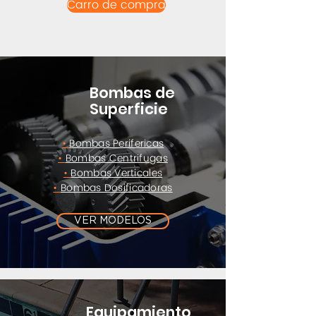
Carro de compra
Bombas de
Superficie
•
Bombas Perifericas
•
Bombas Centrifugas
•
Bombas Verticales
•
Bombas Dosificadoras
VER MODELOS
Equipamiento