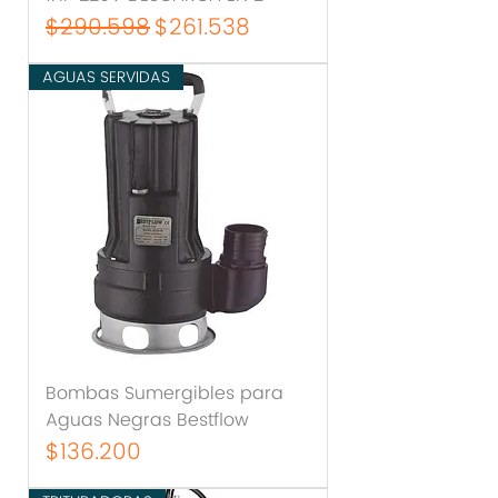
Precio
Precio de oferta
$290.598
$261.538
AGUAS SERVIDAS
Bombas Sumergibles para
Aguas Negras Bestflow
Precio
$136.200