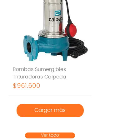
Bombas Sumergibles
Trituradoras Calpeda
Precio
$961.600
Cargar más
Ver todo