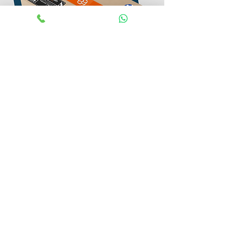
Proceso de
Cotización y de compra
Para una mejor atención se
requiere comunicarse a través de
nuestros canales de ventas
disponibles WhatsApp, mail o
teléfono solicitando los productos
requeridos.
Se valida stock en el centro de
distribución.