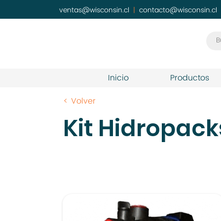
ventas@wisconsin.cl
|
contacto@wisconsin.cl
Inicio
Productos
< Volver
Kit Hidropack