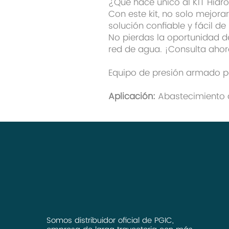
¿Qué hace único al KIT Hidr
Con este kit, no solo mejora
solución confiable y fácil d
No pierdas la oportunidad d
red de agua. ¡Consulta ahora
Equipo de presión armado p
Aplicación:
Abastecimiento d
Somos distribuidor oficial de PGIC,