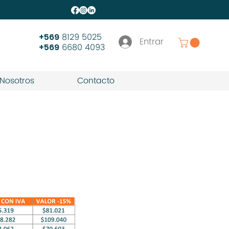
8129 5025
+569
Entrar
6680 4093
+569
Nosotros
Contacto