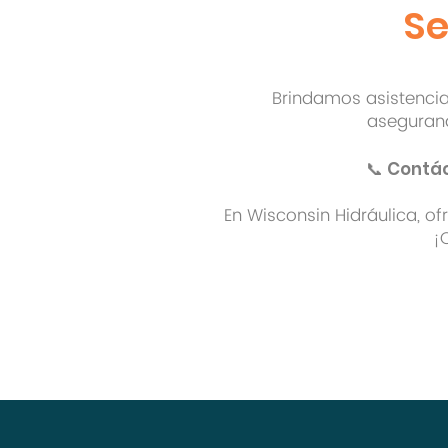
Se
Brindamos asistencia
asegurand
📞 Contá
En Wisconsin Hidráulica, 
¡