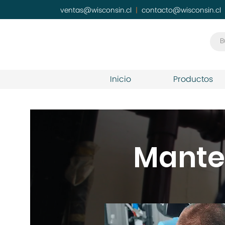
ventas@wisconsin.cl
|
contacto@wisconsin.cl
Inicio
Productos
Mante