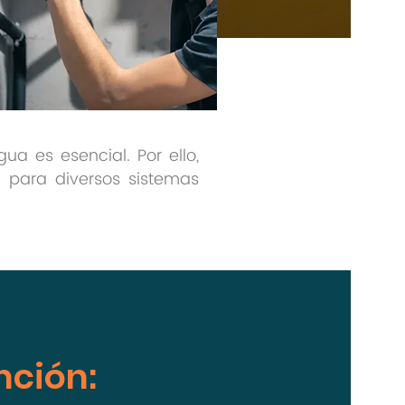
ua es esencial. Por ello,
para diversos sistemas
a
nción: