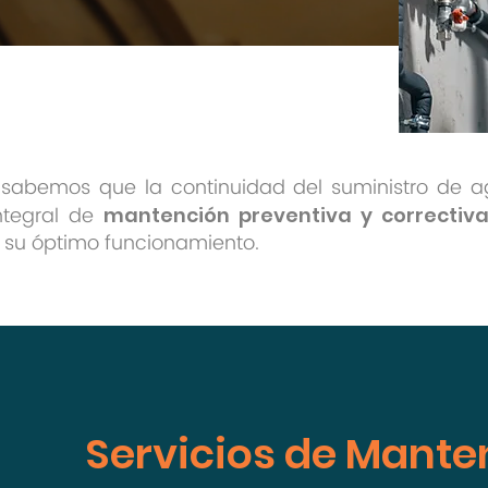
 sabemos que la continuidad del suministro de ag
ntegral de
mantención preventiva y correctiv
o su óptimo funcionamiento.
Servicios de Mante