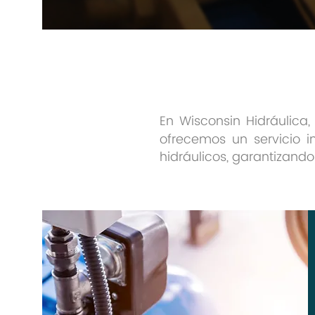
En Wisconsin Hidráulica,
ofrecemos un servicio i
hidráulicos, garantizand