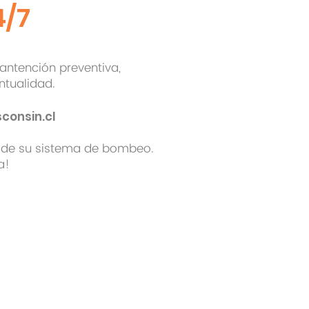
4/7
antención preventiva,
ntualidad.
consin.cl
o de su sistema de bombeo.
a!