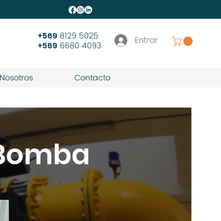
8129 5025
+569
Entrar
6680 4093
+569
Nosotros
Contacto
 Bomba