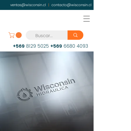
ventas@wisconsin.cl
|
contacto@wisconsin.cl
8129 5025
6680 4093
+569
+569