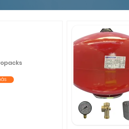
dropacks
más