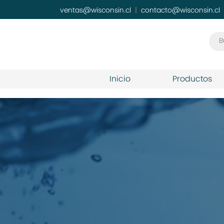
ventas@wisconsin.cl
|
contacto@wisconsin.cl
Inicio
Productos