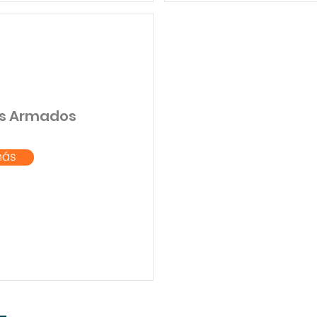
os Armados
más