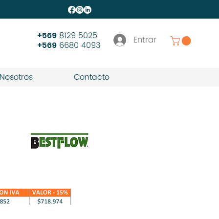
8129 5025
+569
Entrar
6680 4093
+569
Nosotros
Contacto