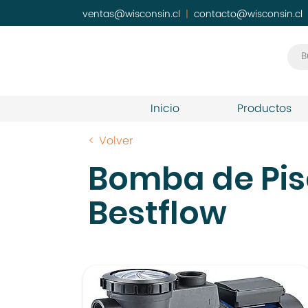
ventas@wisconsin.cl
|
contacto@wisconsin.cl
Inicio
Productos
< Volver
Bomba de Pis
Bestflow