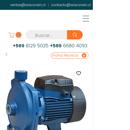
ventas@wisconsin.cl
|
contacto@wisconsin.cl
8129 5025
6680 4093
+569
+569
Ficha técnica