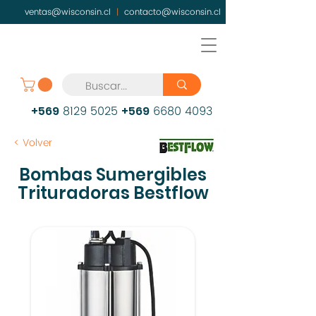
ventas@wisconsin.cl
|
contacto@wisconsin.cl
8129 5025
6680 4093
+569
+569
< Volver
Bombas Sumergibles
Trituradoras Bestflow