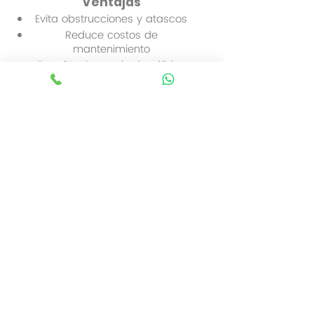
Ventajas
Evita obstrucciones y atascos
Reduce costos de
mantenimiento
Permite el manejo de sólidos
difíciles
Operación continua y confiable
Mayor vida útil en aplicaciones
sanitarias
💡
Explicación simple para
cliente:
“Estas bombas trituran los
residuos antes de bombearlos,
evitando que el sistema se
tape y asegurando un
funcionamiento continuo.”