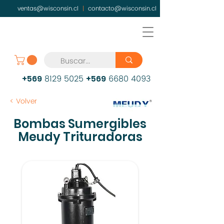
ventas@wisconsin.cl
|
contacto@wisconsin.cl
8129 5025
6680 4093
+569
+569
< Volver
Bombas Sumergibles
Meudy Trituradoras