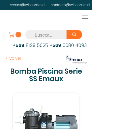
ventas@wisconsin.cl
|
contacto@wisconsin.cl
8129 5025
6680 4093
+569
+569
< Volver
Bomba Piscina Serie
SS Emaux