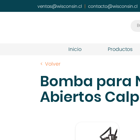
ventas@wisconsin.cl
|
contacto@wisconsin.cl
Inicio
Productos
< Volver
Bomba para N
Abiertos Cal