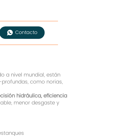
Contacto
do a nivel mundial, están
i-profundas, como norias,
cisión hidráulica, eficiencia
table, menor desgaste y
estanques