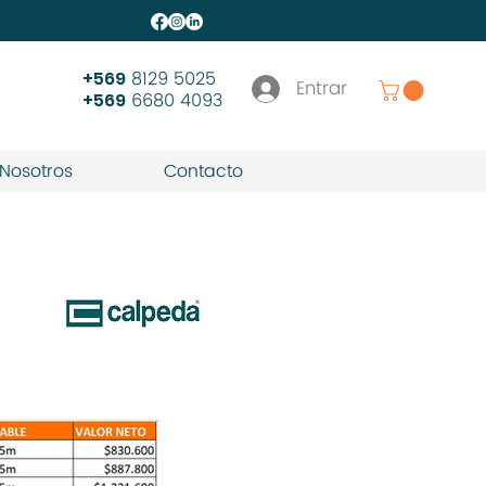
8129 5025
+569
Entrar
6680 4093
+569
Nosotros
Contacto