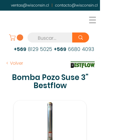
ventas@wisconsin.cl
|
contacto@wisconsin.cl
8129 5025
6680 4093
+569
+569
< Volver
Bomba Pozo Suse 3"
Bestflow