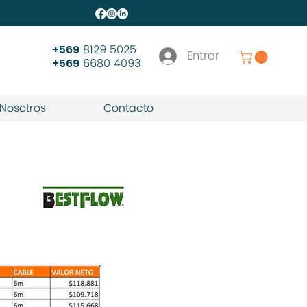
8129 5025
+569
Entrar
6680 4093
+569
Nosotros
Contacto