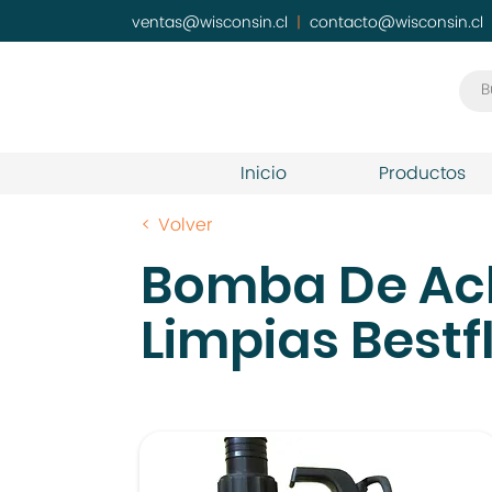
ventas@wisconsin.cl
|
contacto@wisconsin.cl
Inicio
Productos
< Volver
Bomba De Ac
Limpias Bestf